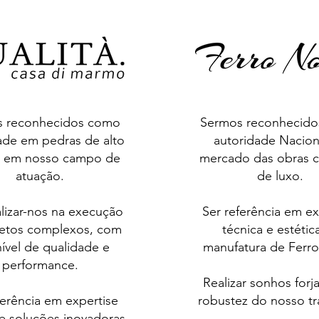
 reconhecidos como
Sermos reconhecid
ade em pedras de alto
autoridade Nacion
 em nosso campo de
mercado das obras c
atuação.
de luxo.
lizar-nos na execução
Ser referência em ex
jetos complexos, com
técnica e estétic
nível de qualidade e
manufatura de Ferr
performance.
Realizar sonhos forj
ferência em expertise
robustez do nosso t
 e soluções inovadoras