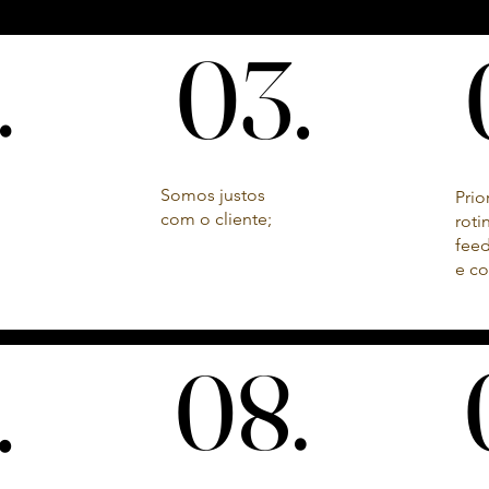
03.
03.
.
.
Somos justos
Prio
com o cliente;
roti
feed
e co
.
.
08.
08.