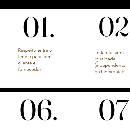
01.
01.
02
02
Respeito entre o
Tratamos com
time e para com
igualdade
cliente e
(independente
fornecedor;
da hierarquia);
06.
06.
07
07