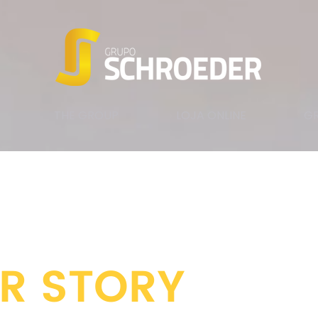
THE GROUP
LOJA ONLINE
GR
R STORY