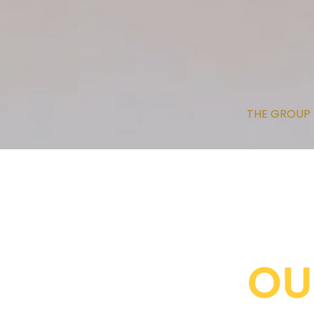
HOME
THE GROUP
OU