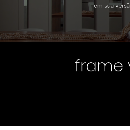
em sua versã
frame y
CONS
CONS