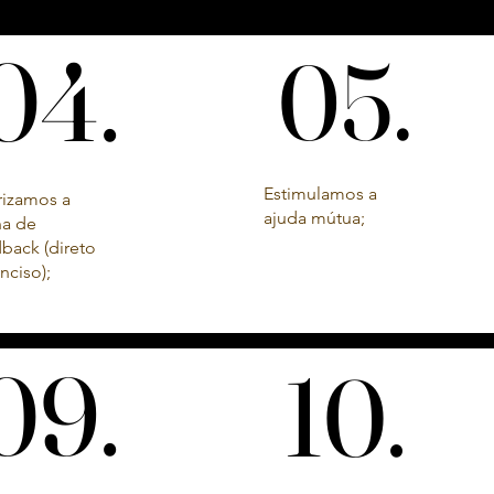
04.
04.
05.
05.
Estimulamos a
rizamos a
ajuda mútua;
na de
back (direto
nciso);
09.
09.
10.
10.