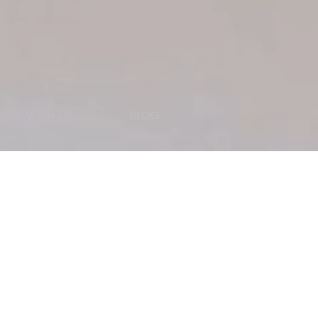
OW WITH US
BLOG