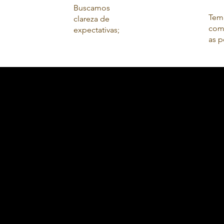
Buscamos
Tem
clareza de
com
expectativas;
as p