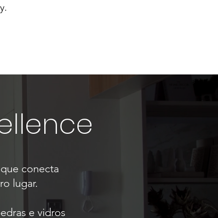
y.
cellence
 que conecta
ro lugar.
edras e vidros