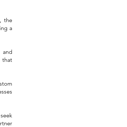
, the
ing a
n and
 that
ustom
esses
 seek
rtner