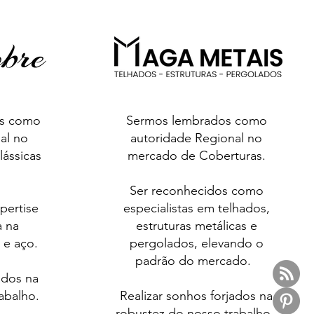
os como
Sermos lembrados como
al no
autoridade Regional no
lássicas
mercado de Coberturas.
Ser reconhecidos como
pertise
especialistas em telhados,
a na
estruturas metálicas e
o
e aço.
pergolados, elevando o
padrão do mercado.
ados na
rabalho.
Realizar sonhos forjados na
robustez do nosso trabalho.