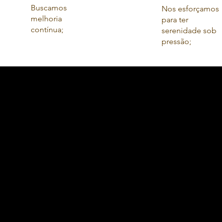
Buscamos
Nos esforçamos
melhoria
para ter
contínua;
serenidade sob
pressão;