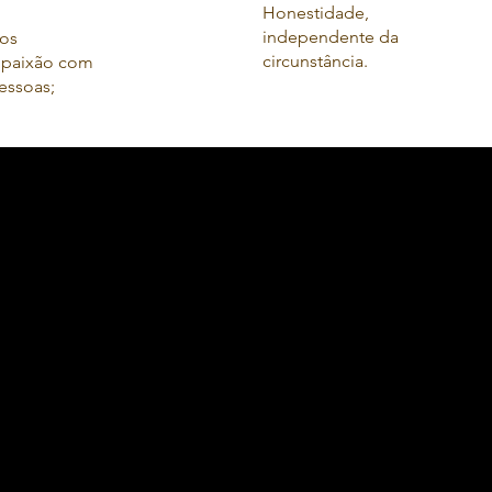
Honestidade,
independente da
os
circunstância.
paixão com
essoas;