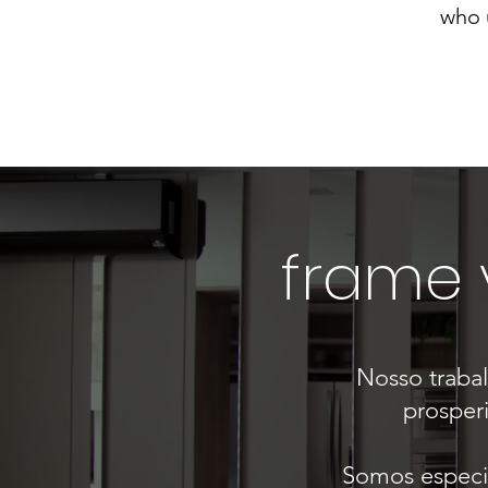
who u
frame y
Nosso traba
prosperi
Somos especia