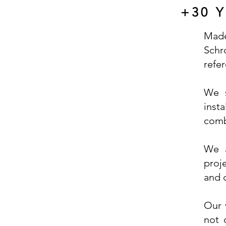
+30 
Made
Schr
refer
We s
inst
combi
We a
proj
and 
Our 
not 