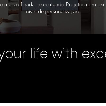
o mais refinada, executando Projetos com exce
nível de personalização.
our life with ex
TRUIR
TRUIR