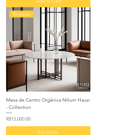
Add to Cart
Exclusivo
Mesa de Centro Orgânica Nilium Hausi
- Collection
Price
R$15,000.00
Pre-Order