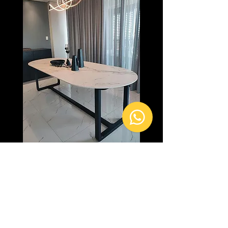
MESA DE JANTAR ORGÂNICA
AURA HAUSI - COLLECTION
Mesa para 8 pessoas.
Material: Tampo em Dekton Aura,
suporte em Ferro.