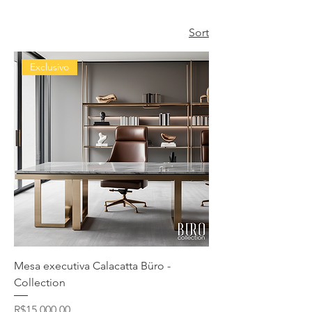
Sort
Exclusivo
Mesa executiva Calacatta Büro -
Collection
Price
R$15,000.00