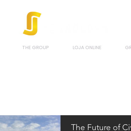
THE GROUP
LOJA ONLINE
GR
The Future of Ci