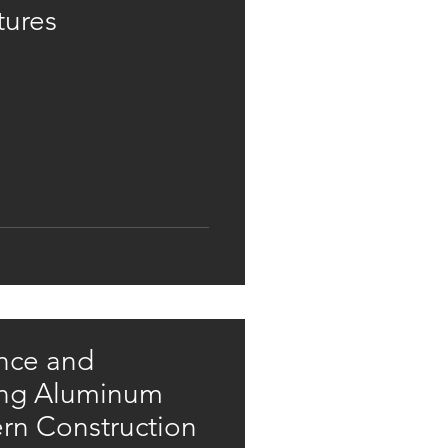
tures
nce and
izing Aluminum
rn Construction