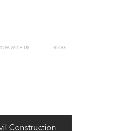
OW WITH US
BLOG
vil Construction