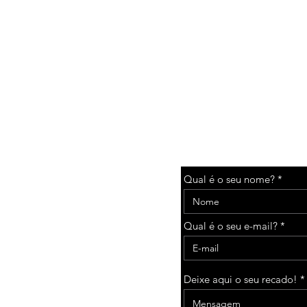
CONTACT US
Qual é o seu nome?
r.com.br
Qual é o seu e-mail?
Deixe aqui o seu recado!