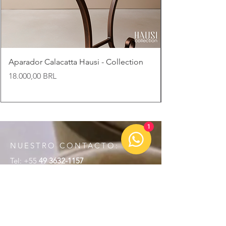
Aparador Calacatta Hausi - Collection
Precio
18.000,00 BRL
1
NUESTRO CONTACTO:
Tel: +55
49 3632-1157
E-mail:
contato@gruposchroeder.com.br
KM 23 SC-496 Rodovia,
Tunápolis - SC,
89898-000