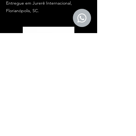
Entregue em Jurerê Internacional,
Florianópolis, SC.
MESA DE JANTAR GREEN HAUSI -
COLLECTION
Mesa para 10 pessoas.
Material: Tampo em Quartzito Crystal
Green, suporte em Ferro.
Entregue em Jurerê Internacional,
Florianópolis, SC.