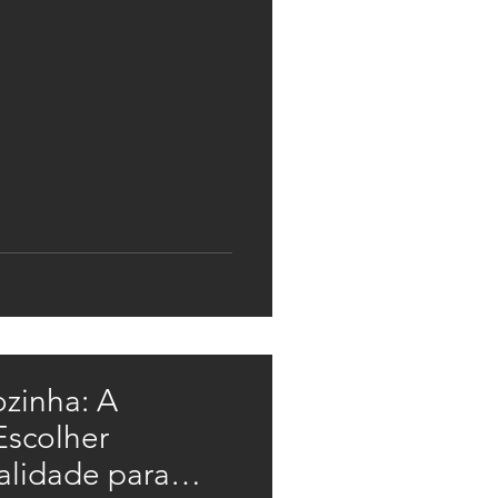
zinha: A
Escolher
alidade para