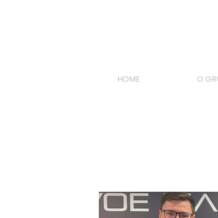
HOME
O GR